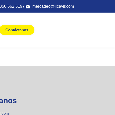
350 662 5197
mercadeo@licavir.com
Contáctanos
anos
r.com